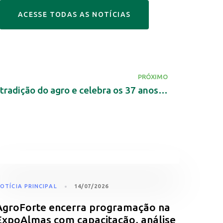
A
C
E
S
S
E
T
O
D
A
S
A
S
N
O
T
Í
C
I
A
S
PRÓXIMO
ExpoBarrolândia reforça tradição do agro e celebra os 37 anos do município
OTÍCIA PRINCIPAL
14/07/2026
AgroForte encerra programação na
ExpoAlmas com capacitação, análise