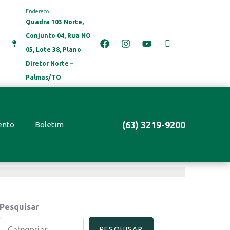
Endereço
Quadra 103 Norte,
Conjunto 04, Rua NO
05, Lote 38, Plano
Diretor Norte –
Palmas/TO
(63) 3219-9200
ento
Boletim
Pesquisar
PESQUISAR