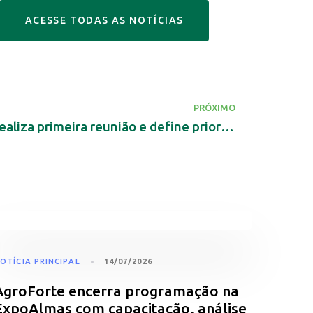
A
C
E
S
S
E
T
O
D
A
S
A
S
N
O
T
Í
C
I
A
S
PRÓXIMO
Nova diretoria da FAET realiza primeira reunião e define prioridades para 2026
OTÍCIA PRINCIPAL
14/07/2026
AgroForte encerra programação na
ExpoAlmas com capacitação, análise