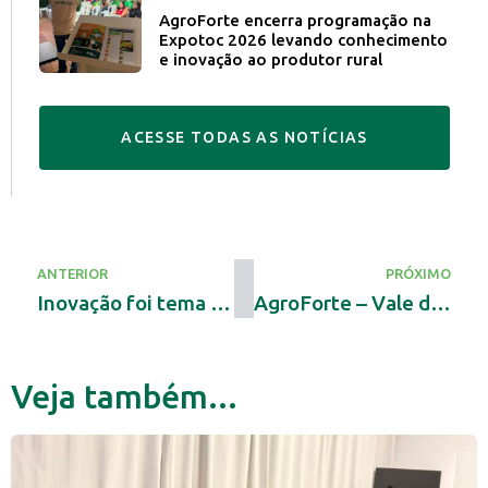
AgroForte encerra programação na
Expotoc 2026 levando conhecimento
e inovação ao produtor rural
A
C
E
S
S
E
T
O
D
A
S
A
S
N
O
T
Í
C
I
A
S
ANTERIOR
PRÓXIMO
Inovação foi tema de 2º Encontro Estadual CNA Jovem no Tocantins
AgroForte – Vale do Araguaia será parte da programação da Agrovale, em Lagoa da Confusão
Veja também...