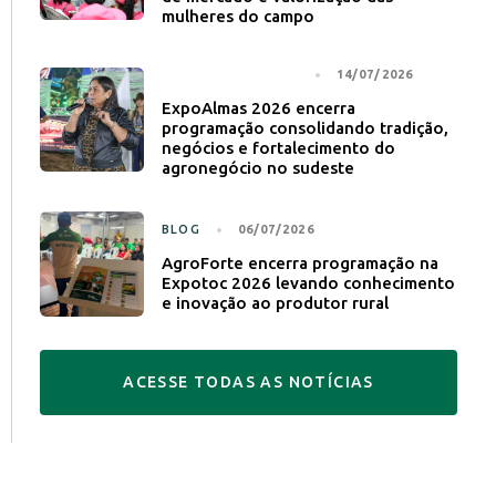
mulheres do campo
NOTÍCIA PRINCIPAL
14/07/2026
ExpoAlmas 2026 encerra
programação consolidando tradição,
negócios e fortalecimento do
agronegócio no sudeste
BLOG
06/07/2026
AgroForte encerra programação na
Expotoc 2026 levando conhecimento
e inovação ao produtor rural
A
C
E
S
S
E
T
O
D
A
S
A
S
N
O
T
Í
C
I
A
S