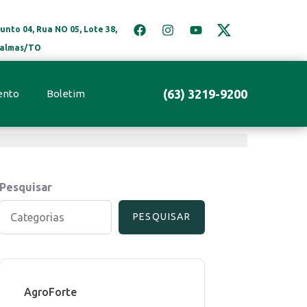
unto 04, Rua NO 05, Lote 38,
 Palmas/TO
(63) 3219-9200
ento
Boletim
Pesquisar
PESQUISAR
AgroForte