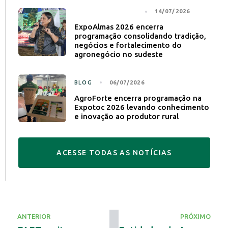
NOTÍCIA PRINCIPAL
14/07/2026
ExpoAlmas 2026 encerra
programação consolidando tradição,
negócios e fortalecimento do
agronegócio no sudeste
BLOG
06/07/2026
AgroForte encerra programação na
Expotoc 2026 levando conhecimento
e inovação ao produtor rural
A
C
E
S
S
E
T
O
D
A
S
A
S
N
O
T
Í
C
I
A
S
ANTERIOR
PRÓXIMO