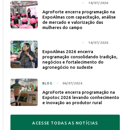
NOTÍCIA PRINCIPAL
14/07/2026
AgroForte encerra programação na
ExpoAlmas com capacitação, análise
de mercado e valorização das
mulheres do campo
NOTÍCIA PRINCIPAL
14/07/2026
ExpoAlmas 2026 encerra
programação consolidando tradição,
negócios e fortalecimento do
agronegócio no sudeste
BLOG
06/07/2026
AgroForte encerra programação na
Expotoc 2026 levando conhecimento
e inovação ao produtor rural
A
C
E
S
S
E
T
O
D
A
S
A
S
N
O
T
Í
C
I
A
S